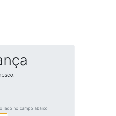
ança
nosco.
ao lado no campo abaixo