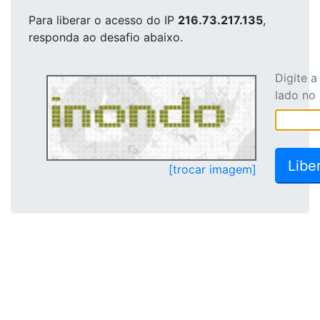
Para liberar o acesso
do IP
216.73.217.135
,
responda ao desafio abaixo.
Digite 
lado no
[trocar imagem]