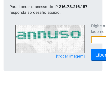
Para liberar o acesso
do IP
216.73.216.157
,
responda ao desafio abaixo.
Digite 
lado no
[trocar imagem]