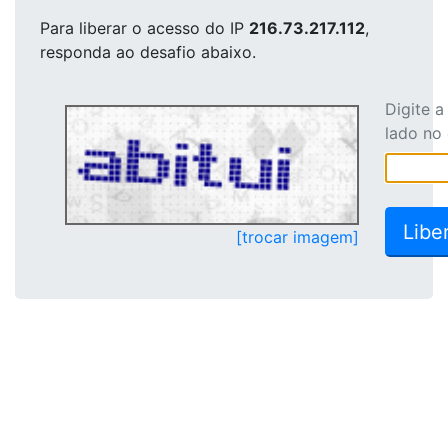
Para liberar o acesso
do IP
216.73.217.112
,
responda ao desafio abaixo.
Digite 
lado no
[trocar imagem]