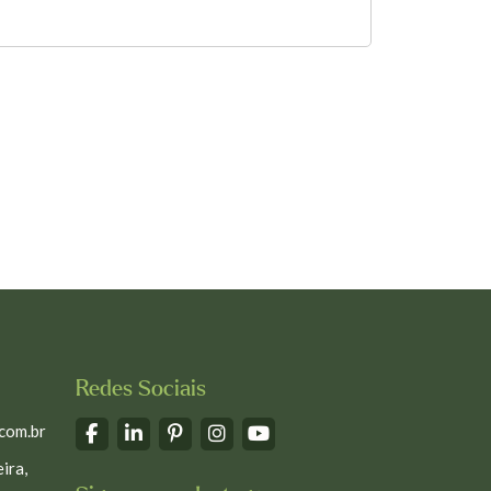
Redes Sociais
com.br
ira,