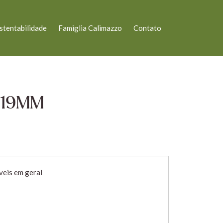
stentabilidade
Famiglia Calimazzo
Contato
/19MM
veis em geral