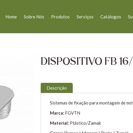
Home
Sobre Nós
Produtos
Serviços
Catálogos
Su
DISPOSITIVO FB 16
Descrição
Sistemas de fixação para montagem de mó
Marca:
FGVTN
Material:
Plástico/Zamak
Cores:
Branco | Marrom | Preto | Zamak