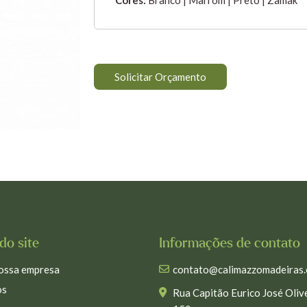
Solicitar Orçamento
do site
Informações de contato
ossa empresa
contato@calimazzomadeiras.
os
Rua Capitão Eurico José Olive