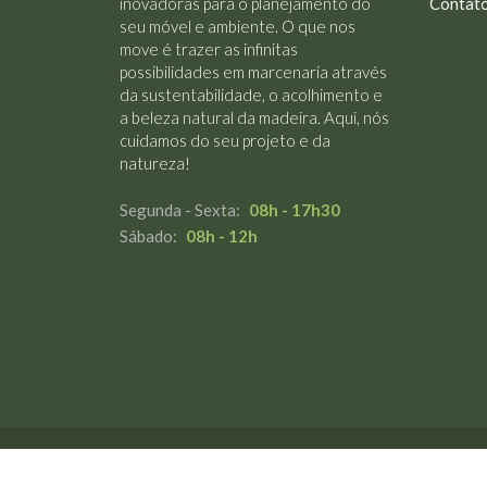
inovadoras para o planejamento do
Contat
seu móvel e ambiente. O que nos
move é trazer as infinitas
possibilidades em marcenaria através
da sustentabilidade, o acolhimento e
a beleza natural da madeira. Aqui, nós
cuidamos do seu projeto e da
natureza!
Segunda - Sexta:
08h - 17h30
Sábado:
08h - 12h
Calimazzo © 2022 | Site desen