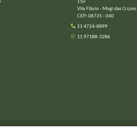
o
150
Vila Flávio - Mogi das Cruzes
CEP: 08735 - 040
11 4724-8899
11 97188-3286
volvido por
Moke Business Agency
- Todos os direitos reservados •