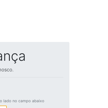
ança
nosco.
ao lado no campo abaixo