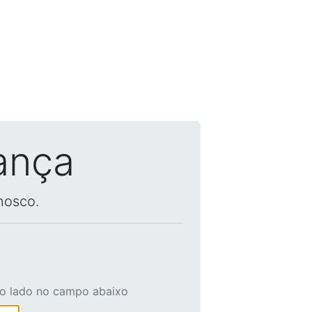
ança
nosco.
ao lado no campo abaixo