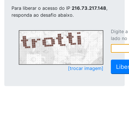
Para liberar o acesso
do IP
216.73.217.148
,
responda ao desafio abaixo.
Digite 
lado no
[trocar imagem]