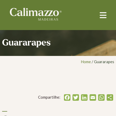
Guararapes
Home
/
Guararapes
Facebook
Twitter
LinkedI
Email
Wh
Compartilhe: